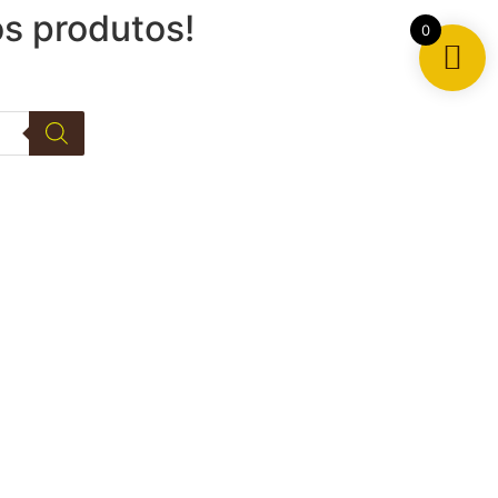
os produtos!
0