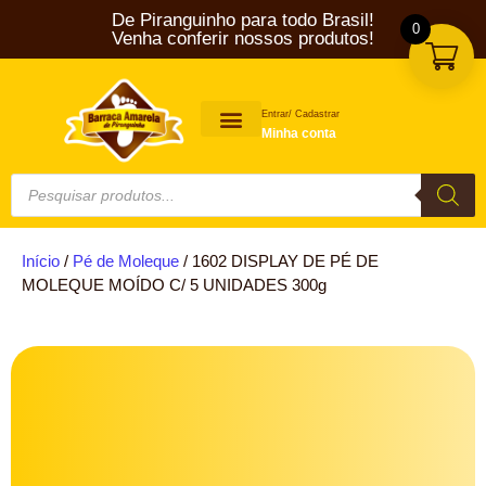
De Piranguinho para todo Brasil!
0
Venha conferir nossos produtos!
Entrar/ Cadastrar
Minha conta
PÉ DE MOLEQUE
Início
/
Pé de Moleque
/ 1602 DISPLAY DE PÉ DE
MOLEQUE MOÍDO C/ 5 UNIDADES 300g