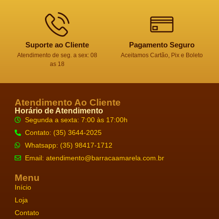
Suporte ao Cliente
Pagamento Seguro
Atendimento de seg. a sex: 08
Aceitamos Cartão, Pix e Boleto
as 18
Atendimento Ao Cliente
Horário de Atendimento
Segunda a sexta: 7:00 às 17:00h
Contato: (35) 3644-2025
Whatsapp: (35) 98417-1712
Email:
atendimento@barracaamarela.com.br
Menu
Início
Loja
Contato